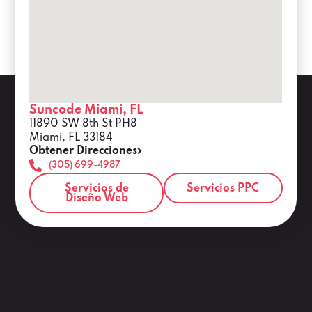
Suncode Miami, FL
11890 SW 8th St PH8
Miami, FL 33184
Obtener Direcciones
(305) 699-4987
Servicios de
Servicios PPC
Diseño Web